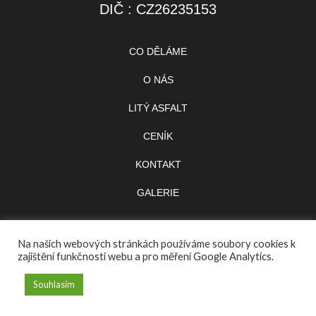
DIČ : CZ26235153
CO DĚLÁME
O NÁS
LITÝ ASFALT
CENÍK
KONTAKT
GALERIE
Na našich webových stránkách používáme soubory cookies k
zajištění funkčnosti webu a pro měření Google Analytics.
Souhlasím
Stránky vytvořil
www.visekjiri.cz