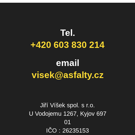
Tel.
+420 603 830 214
email
visek@asfalty.cz
Jiří Víšek spol. s r.o.
U Vodojemu 1267, Kyjov 697
01
IČO : 26235153