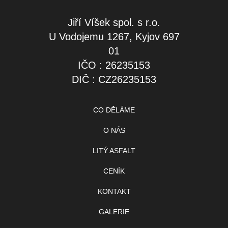
Jiří Víšek spol. s r.o.
U Vodojemu 1267, Kyjov 697
01
IČO : 26235153
DIČ : CZ26235153
CO DĚLÁME
O NÁS
LITÝ ASFALT
CENÍK
KONTAKT
GALERIE