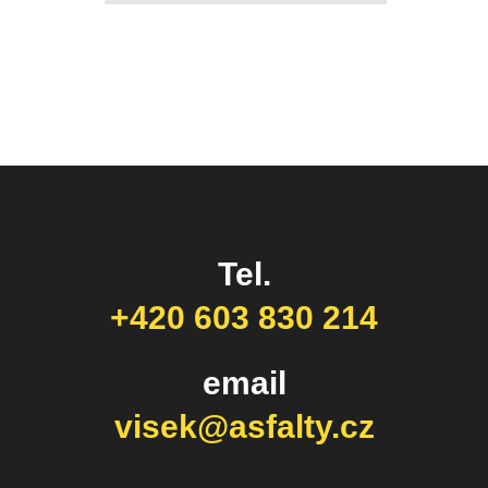
Tel.
+420 603 830 214
email
visek@asfalty.cz