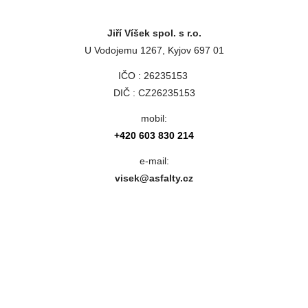
Jiří Víšek spol. s r.o.
U Vodojemu 1267, Kyjov 697 01
IČO : 26235153
DIČ : CZ26235153
mobil:
+420 603 830 214
e-mail:
visek@asfalty.cz