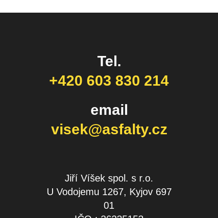
Tel.
+420 603 830 214
email
visek@asfalty.cz
Jiří Víšek spol. s r.o.
U Vodojemu 1267, Kyjov 697
01