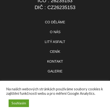
IČO : 26235153
DIČ : CZ26235153
CO DĚLÁME
O NÁS
LITÝ ASFALT
CENÍK
KONTAKT
GALERIE
Na našich webových stránkách používáme soubory cookies k
zajištění funkčnosti webu a pro měření Google Analytics.
Souhlasím
Stránky vytvořil
www.visekjiri.cz